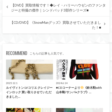
【DVD】買取情報です！◆レイ・ハリーハウゼンのファンタ
ジーと特撮の傑作｜シンドバッド3部作シリーズ■
【CD/DVD】《SnowManグッズ》買取させていただきまし
た！■
RECOMMEND
こちらの記事も人気です。
こんなの買取ました！
こんなの買取ました！
2025.12.1
2024.6.14
ルイヴィトン LVコリエ クレイジー
■CDコーナーより
《鈴木勲with
インロック 買い取りさせていただ
山本剛/サンバ•クラブ》…
きました…
買取告知
こんなの買取ました！