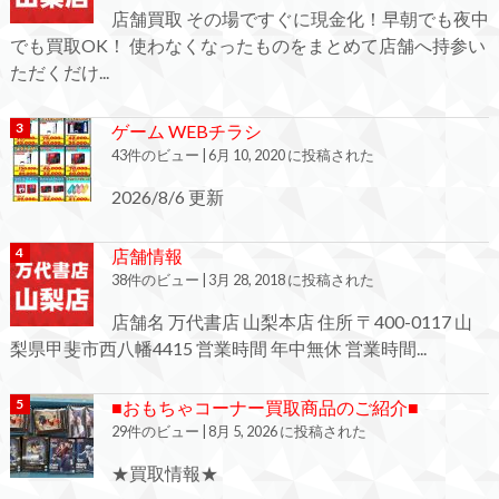
店舗買取 その場ですぐに現金化！早朝でも夜中
でも買取OK！ 使わなくなったものをまとめて店舗へ持参い
ただくだけ...
ゲーム WEBチラシ
43件のビュー
|
6月 10, 2020 に投稿された
2026/8/6 更新
店舗情報
38件のビュー
|
3月 28, 2018 に投稿された
店舗名 万代書店 山梨本店 住所 〒400-0117 山
梨県甲斐市西八幡4415 営業時間 年中無休 営業時間...
■おもちゃコーナー買取商品のご紹介■
29件のビュー
|
8月 5, 2026 に投稿された
★買取情報★