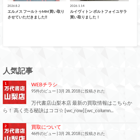
2026.8.2
2026.1.14
エルメス フールトゥMM 買い取り
ルイヴィトン ポルトフォイユサラ
させていただきました‼︎
買い取りました！
人気記事
WEBチラシ
95件のビュー
|
3月 28, 2018 に投稿された
万代書店山梨本店 最新の買取情報はこちらか
ら！ 高く売る秘訣はココ☆ [wc_row] [wc_column...
買取について
46件のビュー
|
3月 28, 2018 に投稿された