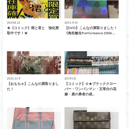
2024.8.12
2021.9.15
★《コミック》雨と君と 強化買
【DVD】こんなの買取りました！
取中です！★
《角松敏生Performance 2006 …
こんなの買取ました！
こんなの買取ました！
2022.11.9
2019.5.8
【おもちゃ】こんなの買取りまし
【コミック】☆★ブラッククロー
た！
バー・ワンパンマン・五等分の花
嫁・盾の勇者の成…
こんなの買取ました！
こんなの買取ました！