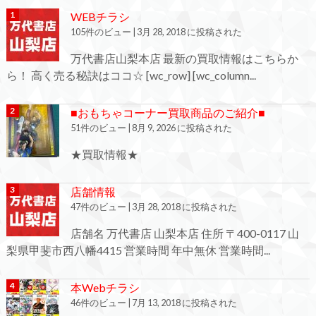
WEBチラシ
105件のビュー
|
3月 28, 2018 に投稿された
万代書店山梨本店 最新の買取情報はこちらか
ら！ 高く売る秘訣はココ☆ [wc_row] [wc_column...
■おもちゃコーナー買取商品のご紹介■
51件のビュー
|
8月 9, 2026 に投稿された
★買取情報★
店舗情報
47件のビュー
|
3月 28, 2018 に投稿された
店舗名 万代書店 山梨本店 住所 〒400-0117 山
梨県甲斐市西八幡4415 営業時間 年中無休 営業時間...
本Webチラシ
46件のビュー
|
7月 13, 2018 に投稿された