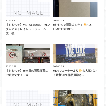
おもちゃ
こんなの買取ました！
2017.9.1
2024.1.29
【おもちゃ】METAL BUILD ガン
■おもちゃ買取ました！
P.O.P
ダムアストレイ レッドフレーム
LIMITED EDIT…
改 強…
こんなの買取ました！
こんなの買取ました！
2020.6.28
2024.3.25
【おもちゃ】★本日の買取商品の
■ DVDコーナーより
大人気バン
ご紹介です！！★
ド最新LIVE作品買取さ…
おもちゃ
こんなの買取ました！