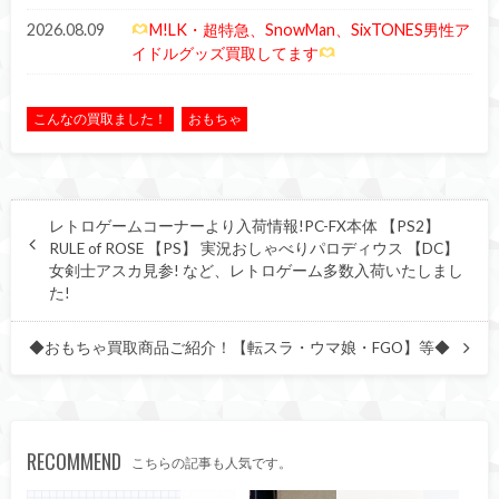
2026.08.09
M!LK・超特急、SnowMan、SixTONES男性ア
イドルグッズ買取してます
こんなの買取ました！
おもちゃ
レトロゲームコーナーより入荷情報!PC-FX本体 【PS2】
RULE of ROSE 【PS】 実況おしゃべりパロディウス 【DC】
女剣士アスカ見参! など、レトロゲーム多数入荷いたしまし
た!
◆おもちゃ買取商品ご紹介！【転スラ・ウマ娘・FGO】等◆
RECOMMEND
こちらの記事も人気です。