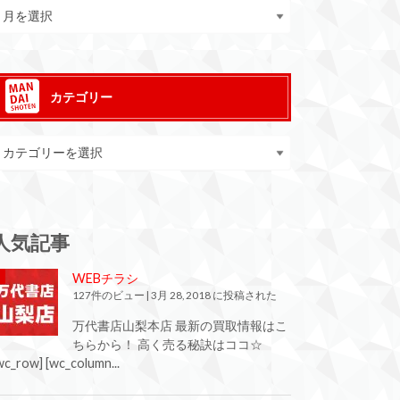
カテゴリー
人気記事
WEBチラシ
127件のビュー
|
3月 28, 2018 に投稿された
万代書店山梨本店 最新の買取情報はこ
ちらから！ 高く売る秘訣はココ☆
wc_row] [wc_column...