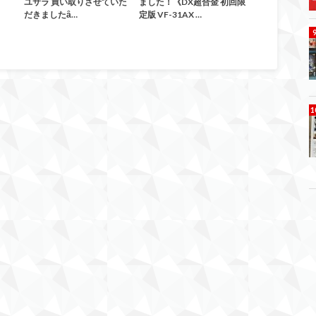
ユサラ 買い取りさせていた
ました！《DX超合金 初回限
だきましたȃ…
定版 VF-31AX …