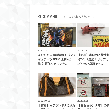
RECOMMEND
こちらの記事も人気です。
こんなの買取ました！
こんなの買取ま
2023.3.4
2019.4.9
★おもちゃ買取情報！《フィ
【釣具】本日の入荷情
ギュアーツZERO 王騎 -出
♪(*‘∀‘)《道楽＊リップ
陣-》買取らせていた…
ス》ぜひ店頭でも…
こんなの買取ました！
こんなの買取ま
2022.10.19
2020.6.28
【古着】★ブランド★こんな
【おもちゃ】★本日の