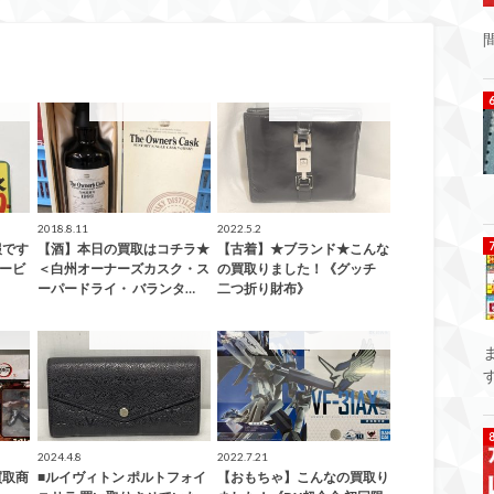
した！
こんなの買取ました！
こんなの買取ました！
2018.8.11
2022.5.2
報です
【酒】本日の買取はコチラ★
【古着】★ブランド★こんな
サービ
＜白州オーナーズカスク・ス
の買取りました！《グッチ
ーパードライ・ バランタ…
二つ折り財布》
した！
こんなの買取ました！
こんなの買取ました！
2024.4.8
2022.7.21
買取商
■ルイヴィトン ポルトフォイ
【おもちゃ】こんなの買取り