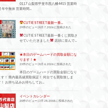
0117 山梨県甲斐市西八幡4415 営業時
間 年中無休 営業時間...
CUTIE STREET最新一番...
29件のビュー
|
8月 7, 2026 に投稿された
CUTIE STREET最新一番くじ買取さ
せていただきました
店頭に並んで...
★本日のゲームハードの買取金額にな
ります！★
23件のビュー
|
8月 6, 2026 に投稿された
本日のゲームハードの買取金額になり
ます！ 県内最高値買取保証！ 何台でも買取致しま
す！ お持ち込みお待ちしてお...
イベントカレンダー
20件のビュー
|
3月 28, 2018 に投稿された