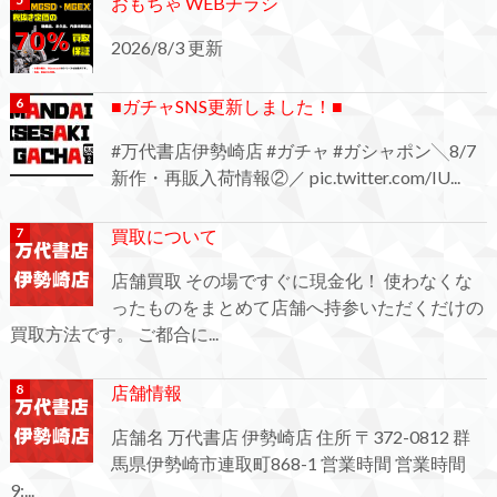
おもちゃ WEBチラシ
2026/8/3 更新
■ガチャSNS更新しました！■
#万代書店伊勢崎店 #ガチャ #ガシャポン╲8/7
新作・再販入荷情報②／ pic.twitter.com/IU...
買取について
店舗買取 その場ですぐに現金化！ 使わなくな
ったものをまとめて店舗へ持参いただくだけの
買取方法です。 ご都合に...
店舗情報
店舗名 万代書店 伊勢崎店 住所 〒372-0812 群
馬県伊勢崎市連取町868-1 営業時間 営業時間
9:...