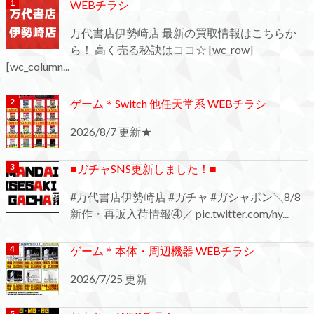
WEBチラシ
万代書店伊勢崎店 最新の買取情報はこちらか
ら！ 高く売る秘訣はココ☆ [wc_row]
[wc_column...
ゲーム＊Switch 他任天堂系 WEBチラシ
2026/8/7 更新★
■ガチャSNS更新しました！■
#万代書店伊勢崎店 #ガチャ #ガシャポン╲8/8
新作・再販入荷情報④／ pic.twitter.com/ny...
ゲーム＊本体・周辺機器 WEBチラシ
2026/7/25 更新