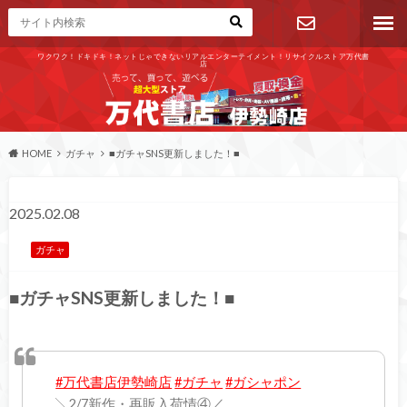
ワクワク！ドキドキ！ネットじゃできないリアルエンターテイメント！リサイクルストア万代書
店
お問い合わ
せ
HOME
ガチャ
■ガチャSNS更新しました！■
2025.02.08
ガチャ
■ガチャSNS更新しました！■
#万代書店伊勢崎店
#ガチャ
#ガシャポン
╲2/7新作・再販入荷情④／