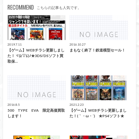
RECOMMEND
こちらの記事も人気です。
買取告知
おもちゃ
2019.7.11
2016.10.27
【ゲーム】WEBチラシ更新しまし
まもなく終了！鉄道模型セール！
た！ヾ(≧▽≦)ﾉ★3DS/DSソフト買
取保…
おもちゃ
買取告知
2016.8.5
2021.2.23
500 TYPE EVA 限定高価買取
【ゲーム】WEBチラシ更新しまし
します！
た！(｀・ω・´)ゞ★PS4ソフト★
買取告知
買取告知