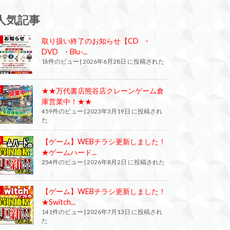
人気記事
取り扱い終了のお知らせ【CD ・
DVD ・Blu-...
1k件のビュー
|
2026年6月28日 に投稿された
★★万代書店熊谷店クレーンゲーム倉
庫営業中！★★
459件のビュー
|
2023年3月19日 に投稿され
た
【ゲーム】WEBチラシ更新しました！
★ゲームハード...
254件のビュー
|
2026年8月2日 に投稿された
【ゲーム】WEBチラシ更新しました！
★Switch...
141件のビュー
|
2026年7月13日 に投稿され
た