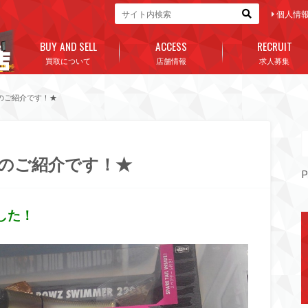
個人情
BUY AND SELL
ACCESS
RECRUIT
買取について
店舗情報
求人募集
のご紹介です！★
のご紹介です！★
P
した！