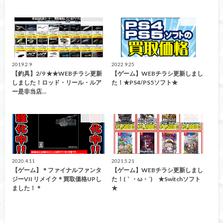
買取告知
買取告知
2019.2.9
2022.9.25
【釣具】2/9 ★★WEBチラシ更新
【ゲーム】WEBチラシ更新しまし
しました！ロッド・リール・ルア
た！★PS4/PS5ソフト★
ー是非当店…
買取告知
買取告知
2020.4.11
2021.5.21
【ゲーム】＊ファイナルファンタ
【ゲーム】WEBチラシ更新しまし
ジーVII リメイク＊買取価格UPし
た！(｀・ω・´)ゞ★Switchソフト
ました！＊
★