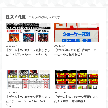
RECOMMEND
こちらの記事も人気です。
買取告知
イベント情報！
2020.2.19
2024.2.17
【ゲーム】WEBチラシ更新しまし
【2/23(金)～25(日)】古着コーナ
た！ヾ(≧▽≦)ﾉ★PS4・Switch★
ーセールのお知らせ！
買取告知
買取告知
2020.10.20
2021.10.16
【ゲーム】WEBチラシ更新しまし
【ゲーム】WEBチラシ更新しまし
た！(｀・ω・´)ゞ★PS4・Switch
た！★本体・周辺機器★
ソ…