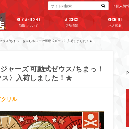
個人情
BUY AND SELL
ACCESS
RECRUIT
買取について
店舗情報
求人募集
ゼウス/ちまっ！きゃら 転スラ2/可動式ゼウス〉入荷しました！★
ジャーズ 可動式ゼウス/ちまっ！
P
ゼウス〉入荷しました！★
アクリル