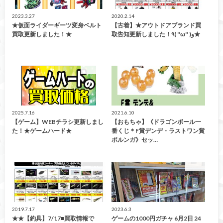
2023.3.27
2020.2.14
★仮面ライダーギーツ変身ベルト
【古着】★アウトドアブランド買
買取更新しました！★
取告知更新しました！٩( ''ω'' )و★
買取告知
買取告知
2025.7.16
2021.6.10
【ゲーム】WEBチラシ更新しまし
【おもちゃ】《ドラゴンボール一
た！★ゲームハード★
番くじ＊F賞デンデ・ラストワン賞
ポルンガ》セッ…
買取告知
ガチャ
2019.7.17
2023.6.3
★★【釣具】7/17■買取情報で
ゲームの1000円ガチャ 6月2日 24