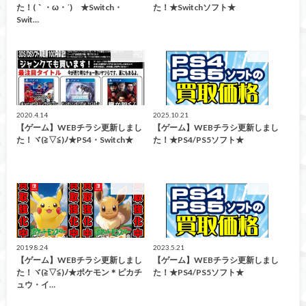
た！(｀・ω・´)ゞ★Switch・
た！★Switchソフト★
Swit…
買取告知
買取告知
2020.4.14
2025.10.21
【ゲーム】WEBチラシ更新しまし
【ゲーム】WEBチラシ更新しまし
た！ヾ(≧▽≦)ﾉ★PS4・Switch★
た！★PS4/PS5ソフト★
買取告知
買取告知
2019.8.24
2023.5.21
【ゲーム】WEBチラシ更新しまし
【ゲーム】WEBチラシ更新しまし
た！ヾ(≧▽≦)ﾉ★ポケモン＊ピカチ
た！★PS4/PS5ソフト★
ュウ・イ…