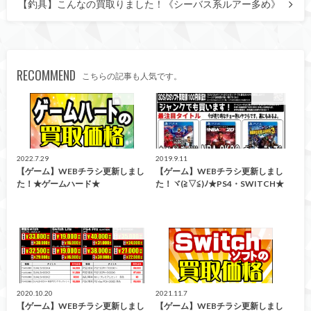
【釣具】こんなの買取りました！《シーバス系ルアー多め》
RECOMMEND
こちらの記事も人気です。
買取告知
買取告知
2022.7.29
2019.9.11
【ゲーム】WEBチラシ更新しまし
【ゲーム】WEBチラシ更新しまし
た！★ゲームハード★
た！ヾ(≧▽≦)ﾉ★PS4・SWITCH★
買取告知
買取告知
2020.10.20
2021.11.7
【ゲーム】WEBチラシ更新しまし
【ゲーム】WEBチラシ更新しまし