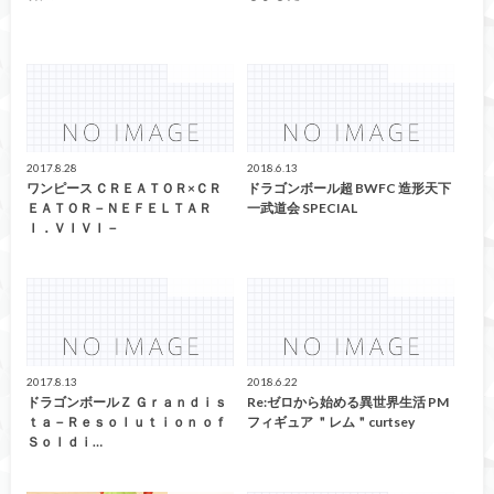
アミューズ
アミューズ
2017.8.28
2018.6.13
ワンピース ＣＲＥＡＴＯＲ×ＣＲ
ドラゴンボール超 BWFC 造形天下
ＥＡＴＯＲ－ＮＥＦＥＬＴＡＲ
一武道会 SPECIAL
Ｉ．ＶＩＶＩ－
アミューズ
アミューズ
2017.8.13
2018.6.22
ドラゴンボールＺ Ｇｒａｎｄｉｓ
Re:ゼロから始める異世界生活 PM
ｔａ－Ｒｅｓｏｌｕｔｉｏｎ ｏｆ
フィギュア ＂レム＂curtsey
Ｓｏｌｄｉ…