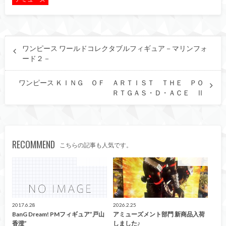
ワンピース ワールドコレクタブルフィギュア－マリンフォ
ード２－
ワンピース ＫＩＮＧ ＯＦ ＡＲＴＩＳＴ ＴＨＥ ＰＯ
ＲＴＧＡＳ・Ｄ・ＡＣＥ Ⅱ
RECOMMEND
こちらの記事も人気です。
アミューズ
アミューズ
2017.6.28
2026.2.25
BanG Dream! PMフィギュア”戸山
アミューズメント部門 新商品入荷
香澄”
しました♪