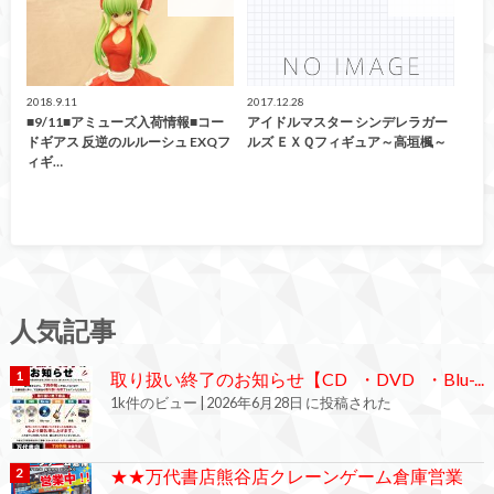
アミューズ
アミューズ
2018.9.11
2017.12.28
■9/11■アミューズ入荷情報■コー
アイドルマスター シンデレラガー
ドギアス 反逆のルルーシュ EXQフ
ルズ ＥＸＱフィギュア～高垣楓～
ィギ…
人気記事
取り扱い終了のお知らせ【CD ・DVD ・Blu-...
1k件のビュー
|
2026年6月28日 に投稿された
★★万代書店熊谷店クレーンゲーム倉庫営業