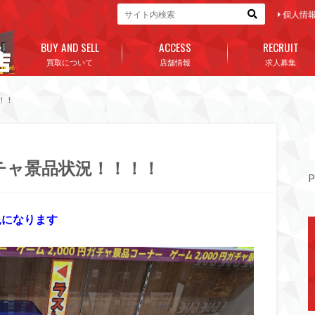
個人情
BUY AND SELL
ACCESS
RECRUIT
買取について
店舗情報
求人募集
！！
ガチャ景品状況！！！！
P
況になります