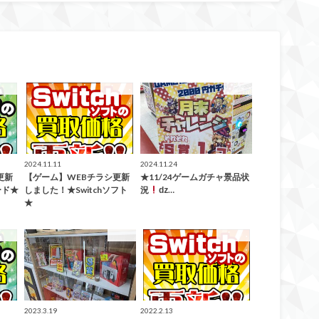
取告知
買取告知
ガチャ
2024.11.11
2024.11.24
更新
【ゲーム】WEBチラシ更新
★11/24ゲームガチャ景品状
ード★
しました！★Switchソフト
況
ǳ…
★
取告知
ガチャ
買取告知
2023.3.19
2022.2.13