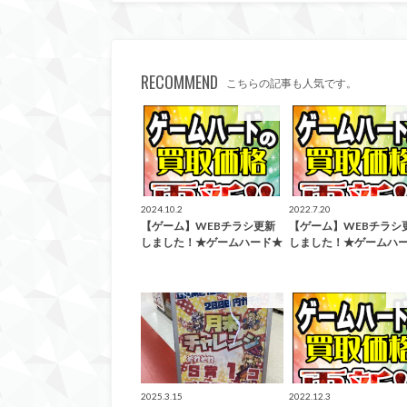
RECOMMEND
こちらの記事も人気です。
買取告知
買
2024.10.2
2022.7.20
【ゲーム】WEBチラシ更新
【ゲーム】WEBチラシ
しました！★ゲームハード★
しました！★ゲームハ
ガチャ
買
2025.3.15
2022.12.3