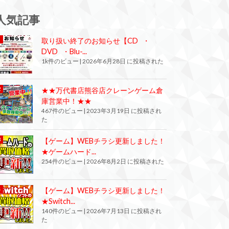
人気記事
取り扱い終了のお知らせ【CD ・
DVD ・Blu-...
1k件のビュー
|
2026年6月28日 に投稿された
★★万代書店熊谷店クレーンゲーム倉
庫営業中！★★
467件のビュー
|
2023年3月19日 に投稿され
た
【ゲーム】WEBチラシ更新しました！
★ゲームハード...
254件のビュー
|
2026年8月2日 に投稿された
【ゲーム】WEBチラシ更新しました！
★Switch...
140件のビュー
|
2026年7月13日 に投稿され
た