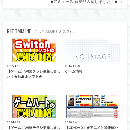
■アミューズ 新景品入荷しました！■
RECOMMEND
こちらの記事も人気です。
買取告知
ゲーム
2025.1.12
2016.11.20
【ゲーム】WEBチラシ更新しまし
ゲーム情報
た！★Switchソフト★
買取告知
買取告知
2024.8.27
2020.9.4
【ゲーム】WEBチラシ更新しまし
【CD/DVD】★アニメと音楽BD・