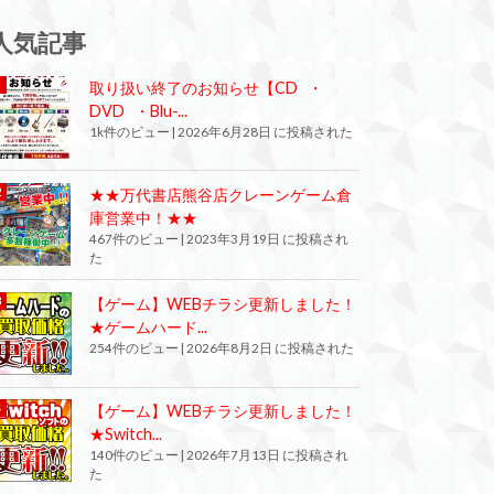
人気記事
取り扱い終了のお知らせ【CD ・
DVD ・Blu-...
1k件のビュー
|
2026年6月28日 に投稿された
★★万代書店熊谷店クレーンゲーム倉
庫営業中！★★
467件のビュー
|
2023年3月19日 に投稿され
た
【ゲーム】WEBチラシ更新しました！
★ゲームハード...
254件のビュー
|
2026年8月2日 に投稿された
【ゲーム】WEBチラシ更新しました！
★Switch...
140件のビュー
|
2026年7月13日 に投稿され
た