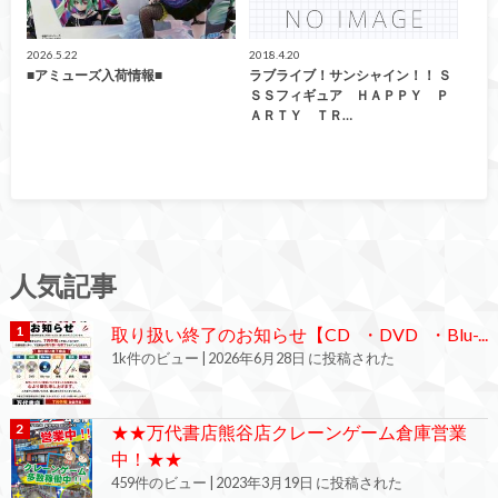
2026.5.22
2018.4.20
■アミューズ入荷情報■
ラブライブ！サンシャイン！！ Ｓ
ＳＳフィギュア ＨＡＰＰＹ Ｐ
ＡＲＴＹ ＴＲ…
人気記事
取り扱い終了のお知らせ【CD ・DVD ・Blu-...
1k件のビュー
|
2026年6月28日 に投稿された
★★万代書店熊谷店クレーンゲーム倉庫営業
中！★★
459件のビュー
|
2023年3月19日 に投稿された