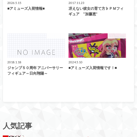
2026.5.15
2017.11.23
■アミューズ入荷情報■
冴えない彼女の育て方♭ＰＭフィ
ギュア ‟加藤恵”
アミューズ
アミューズ
2018.1.18
2024.5.10
ジャンプ５０周年 アニバーサリー
■アミューズ入荷情報です！■
フィギュア～日向翔陽～
人気記事