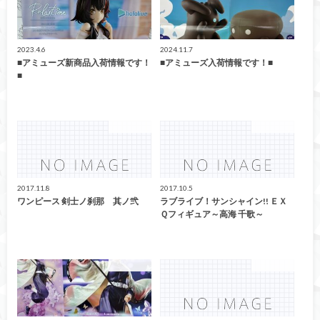
2023.4.6
2024.11.7
■アミューズ新商品入荷情報です！
■アミューズ入荷情報です！■
■
アミューズ
アミューズ
2017.11.8
2017.10.5
ワンピース 剣士ノ刹那 其ノ弐
ラブライブ！サンシャイン!! ＥＸ
Ｑフィギュア～高海 千歌～
アミューズ
アミューズ