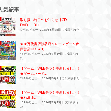
人気記事
取り扱い終了のお知らせ【CD ・
DVD ・Blu-...
1k件のビュー
|
2026年6月28日 に投稿された
★★万代書店熊谷店クレーンゲーム倉
庫営業中！★★
458件のビュー
|
2023年3月19日 に投稿され
た
【ゲーム】WEBチラシ更新しました！
★ゲームハード...
241件のビュー
|
2026年8月2日 に投稿された
【ゲーム】WEBチラシ更新しました！
★Switch...
139件のビュー
|
2026年7月13日 に投稿され
た