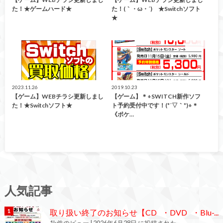
た！★ゲームハード★
た！(｀・ω・´)ゞ★Switchソフト
★
買取告知
ゲーム
2023.11.26
2019.10.23
【ゲーム】WEBチラシ更新しまし
【ゲーム】＊+SWITCH新作ソフ
た！★Switchソフト★
ト予約受付中です！(*´▽｀*)+＊
《ポケ…
人気記事
取り扱い終了のお知らせ【CD ・DVD ・Blu-...
1k件のビュー
|
2026年6月28日 に投稿された