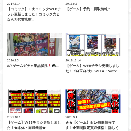
2019.6.14
2018.6.2
【コミック】＋★コミックWEBチ
【ゲーム】予約・買取情報!!
ラシ更新しました！コミック売る
なら万代書店熊…
ガチャ
買取告知
2026.8.5
2019.12.14
8/5ゲームガチャ景品状況
…
【ゲーム】WEBチラシ更新しまし
た！ヾ(≧▽≦)ﾉ★PSVITA・Switc…
買取告知
買取告知
2021.10.1
2020.8.1
【ゲーム】WEBチラシ更新しまし
★★【ゲーム】8/1■買取情報で
た！★本体・周辺機器★
す！◆期間限定買取価格！ 詳しく