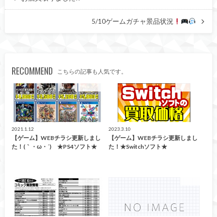
5/10ゲームガチャ景品状況
RECOMMEND
こちらの記事も人気です。
買取告知
買取告知
2021.1.12
2023.3.10
【ゲーム】WEBチラシ更新しまし
【ゲーム】WEBチラシ更新しまし
た！(｀・ω・´)ゞ★PS4ソフト★
た！★Switchソフト★
買取告知
ゲーム