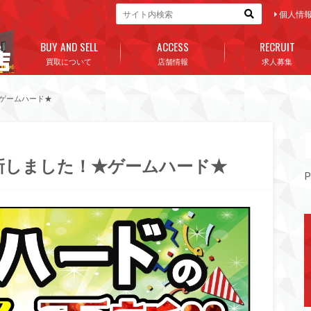
個人情
BUY AND SELL
ACCESS
RECRUIT
買取について
店舗情報
求人募集
ゲームハード★
新しました！★ゲームハード★
P