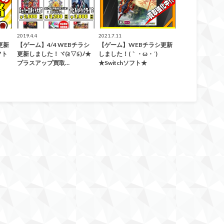
2019.4.4
2021.7.11
更新
【ゲーム】4/4 WEBチラシ
【ゲーム】WEBチラシ更新
フト
更新しました！ヾ(≧▽≦)ﾉ★
しました！(｀・ω・´)ゞ
プラスアップ買取…
★Switchソフト★