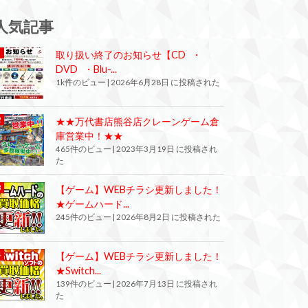
人気記事
取り扱い終了のお知らせ【CD ・
DVD ・Blu-...
1k件のビュー
|
2026年6月28日 に投稿された
★★万代書店熊谷店クレーンゲーム倉
庫営業中！★★
465件のビュー
|
2023年3月19日 に投稿され
た
【ゲーム】WEBチラシ更新しました！
★ゲームハード...
245件のビュー
|
2026年8月2日 に投稿された
【ゲーム】WEBチラシ更新しました！
★Switch...
139件のビュー
|
2026年7月13日 に投稿され
た