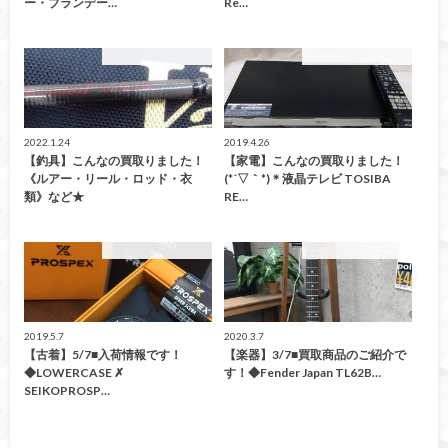
ー・ブランデー…
Re…
こんなの買取ました！
こんなの買取ました！
2022.1.24
2019.4.26
【釣具】こんなの買取りました！
【家電】こんなの買取りました！
《ルアー・リール・ロッド・衣
(*´▽｀*)＊液晶テレビ TOSIBA
類》など★
RE…
こんなの買取ました！
こんなの買取ました！
2019.5.7
2020.3.7
【古着】5/7■入荷情報です！
【楽器】3/7■買取商品のご紹介で
◆LOWERCASE ✗
す！◆Fender Japan TL62B…
SEIKOPROSP…