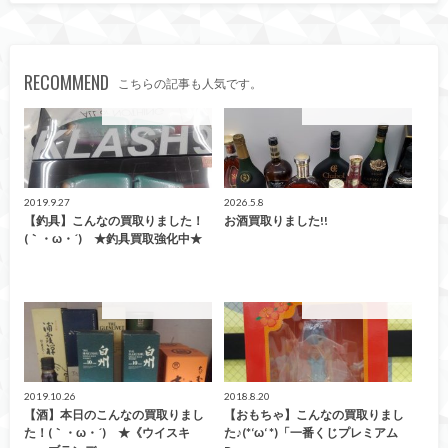
RECOMMEND
こちらの記事も人気です。
こんなの買取ました！
こんなの買取ました！
2019.9.27
2026.5.8
【釣具】こんなの買取りました！
お酒買取りました!!
(｀・ω・´)ゞ★釣具買取強化中★
こんなの買取ました！
こんなの買取ました！
2019.10.26
2018.8.20
【酒】本日のこんなの買取りまし
【おもちゃ】こんなの買取りまし
た！(｀・ω・´)ゞ★《ウイスキ
た♪(*‘ω‘ *)「一番くじプレミアム