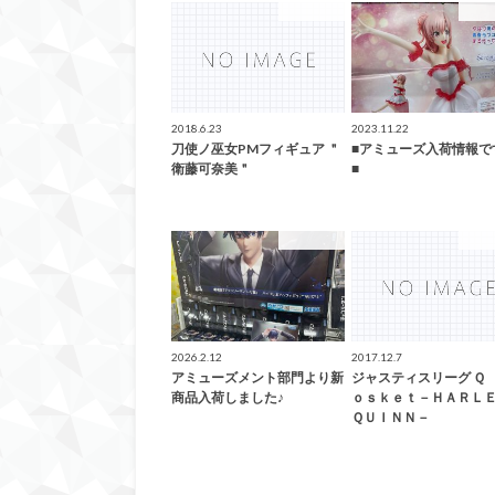
アミューズ
アミ
2018.6.23
2023.11.22
刀使ノ巫女PMフィギュア ＂
■アミューズ入荷情報で
衛藤可奈美＂
■
アミューズ
アミ
2026.2.12
2017.12.7
アミューズメント部門より新
ジャスティスリーグ Ｑ
商品入荷しました♪
ｏｓｋｅｔ－ＨＡＲ
ＱＵＩＮＮ－