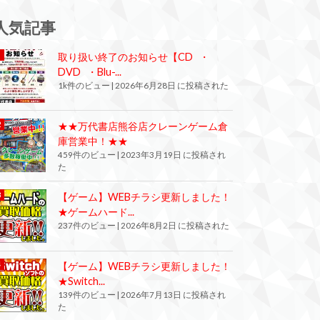
人気記事
取り扱い終了のお知らせ【CD ・
DVD ・Blu-...
1k件のビュー
|
2026年6月28日 に投稿された
★★万代書店熊谷店クレーンゲーム倉
庫営業中！★★
459件のビュー
|
2023年3月19日 に投稿され
た
【ゲーム】WEBチラシ更新しました！
★ゲームハード...
237件のビュー
|
2026年8月2日 に投稿された
【ゲーム】WEBチラシ更新しました！
★Switch...
139件のビュー
|
2026年7月13日 に投稿され
た