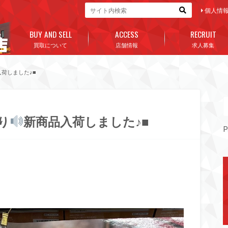
個人情
BUY AND SELL
ACCESS
RECRUIT
買取について
店舗情報
求人募集
荷しました♪■
り
新商品入荷しました♪■
P