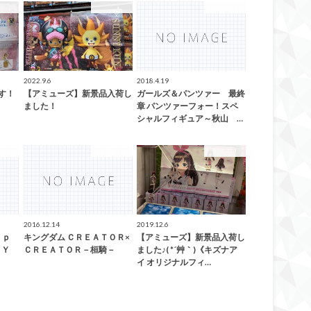
ューズ
アミューズ
アミューズ
2022.9.6
2018.4.19
す！
【アミューズ】新景品入荷し
ガールズ＆パンツァー 最終
ました！
章 パンツァーフォー！スペ
シャルフィギュア～秋山 …
ューズ
アミューズ
アミューズ
2016.12.14
2019.12.6
 ｐ
キングダム ＣＲＥＡＴＯＲ×
【アミューズ】新景品入荷し
ＬＥＹ
ＣＲＥＡＴＯＲ－桓騎－
ました♪( *´艸｀)《キズナア
イ オリジナルフィ…