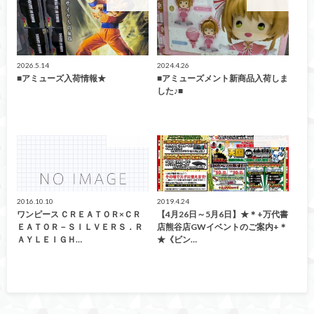
アミューズ
アミューズ
2026.5.14
2024.4.26
■アミューズ入荷情報★
■アミューズメント新商品入荷しま
した♪■
アミューズ
イベント
2016.10.10
2019.4.24
ワンピース ＣＲＥＡＴＯＲ×ＣＲ
【4月26日～5月6日】★＊+万代書
ＥＡＴＯＲ－ＳＩＬＶＥＲＳ．Ｒ
店熊谷店GWイベントのご案内+＊
ＡＹＬＥＩＧＨ…
★《ビン…