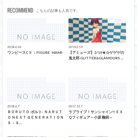
RECOMMEND
こちらの記事も人気です。
アミューズ
アミューズ
2018.6.26
2019.2.19
ワンピースCⅡ ：FIGURE -NAMI-
【アミューズ】2/19★☆ゲゲゲの
鬼太郎 GLITTER&GLAMOURS …
アミューズ
アミューズ
2018.6.7
2017.12.7
ＢＯＲＵＴＯ-ボルト- ＮＡＲＵＴ
ラブライブ！サンシャイン!! ＥＸ
Ｏ ＮＥＸＴ ＧＥＮＥＲＡＴＩＯＮ
Ｑフィギュア～小原 鞠莉～
Ｓ －Ｓ…