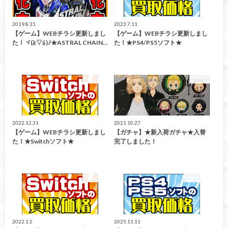
2019.8.31
2023.7.11
【ゲーム】WEBチラシ更新しまし
【ゲーム】WEBチラシ更新しまし
た！ヾ(≧▽≦)ﾉ★ASTRAL CHAIN…
た！★PS4/PS5ソフト★
買取告知
ガチャ
2022.12.31
2021.10.27
【ゲーム】WEBチラシ更新しまし
【ガチャ】★新入荷ガチャ★入替
た！★Switchソフト★
完了しました！
買取告知
買取告知
2022.1.2
2025.11.11